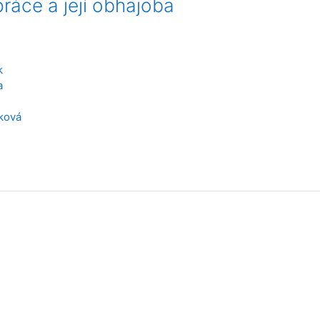
práce a její obhajoba
k
a
ková