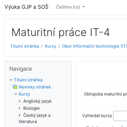
Přejít k hlavnímu obsahu
Výuka GJP a SOŠ
Čeština ‎(cs)‎
Maturitní práce IT-4
Titulní stránka
Kurzy
Obor Informační technologie (IT
Přeskočit: Navigace
Navigace
Titulní stránka
Novinky stránek
Obhajoba maturitní p
Kurzy
Anglický jazyk
Biologie
Český jazyk a
Vyhledat kurzy
literatura