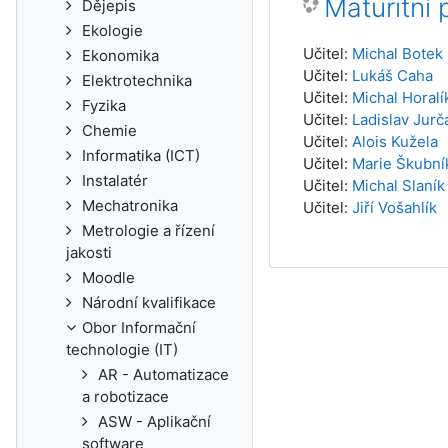
Maturitní 
Dějepis
Ekologie
Učitel:
Michal Botek
Ekonomika
Učitel:
Lukáš Caha
Elektrotechnika
Učitel:
Michal Horalí
Fyzika
Učitel:
Ladislav Jurč
Chemie
Učitel:
Alois Kužela
Informatika (ICT)
Učitel:
Marie Škubní
Instalatér
Učitel:
Michal Slaník
Mechatronika
Učitel:
Jiří Vošahlík
Metrologie a řízení
jakosti
Moodle
Národní kvalifikace
Obor Informační
technologie (IT)
AR - Automatizace
a robotizace
ASW - Aplikační
software