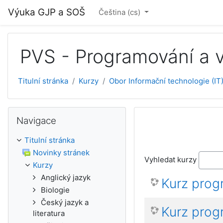
Přejít k hlavnímu obsahu
Výuka GJP a SOŠ
Čeština ‎(cs)‎
PVS - Programování a v
Titulní stránka
Kurzy
Obor Informační technologie (IT
Přeskočit: Navigace
Navigace
Titulní stránka
Novinky stránek
Vyhledat kurzy
Kurzy
Anglický jazyk
Kurz prog
Biologie
Český jazyk a
Kurz prog
literatura