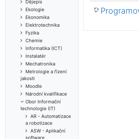
Dějepis
Programov
Ekologie
Ekonomika
Elektrotechnika
Fyzika
Chemie
Informatika (ICT)
Instalatér
Mechatronika
Metrologie a řízení
jakosti
Moodle
Národní kvalifikace
Obor Informační
technologie (IT)
AR - Automatizace
a robotizace
ASW - Aplikační
software